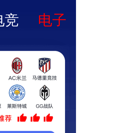
CN
EN
务中心
加入我们
联系我们