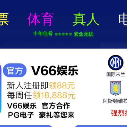
永利402官网-通用免费下载
新闻中心
产品中心
液体充装
业务领域
服
人才理念
人才招聘