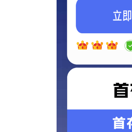
公平竞争,任人唯贤;职活其能，人尽其才;合理流动,动
在能力,让每个人每天都能感到来自企业内部和市场的竞争压
企业综合实力的竞争,归根结底是人才的竞争；企业的发展